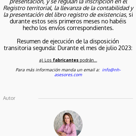
presentación, y se regulan la inscripción en el
2026
IMPUESTO SOBRE LOS
Registro territorial, la llevanza de la contabilidad y
GASES FLUORADOS
la presentación del libro registro de existencias
, si
durante estos seis primeros meses no habéis
hecho los envíos correspondientes.
Resumen de ejecución de la disposición
transitoria segunda: Durante el mes de julio 2023:
a) Los
fabricantes
podrán…
Para más información manda un email a:
info@nh-
asesores.com
Autor