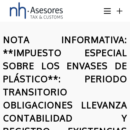
NOTA INFORMATIVA:
**IMPUESTO ESPECIAL
SOBRE LOS ENVASES DE
PLÁSTICO**: PERIODO
TRANSITORIO
8
OBLIGACIONES LLEVANZA
ACTUALIZADO EL
JUNIO
CATÁLOGO DE MEDIDAS
CONTABILIDAD Y
2026
ESTANDARIZADAS DE
EFICIENCIA ENERGÉTICA