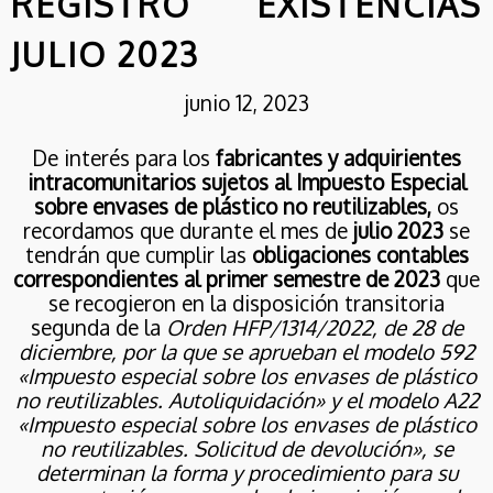
REGISTRO EXISTENCIAS
CON NUEVAS
ACTUACIONES EN EL
6
ÁMBITO RESIDENCIAL
JULIO 2023
SOLICITUD DE AYUDAS
MAYO
DIRECTAS PARA TITULARES
2026
DE VEHÍCULOS NO
junio 12, 2023
BENEFICIARIOS DEL
GASÓLEO PROFESIONAL.
De interés para los
fabricantes y adquirientes
11
intracomunitarios sujetos al Impuesto Especial
**DEVOLUCION TRAMO
FEBRERO
sobre envases de plástico no reutilizables,
os
AUTONÓMICO IIEE**:
2026
recordamos que durante el mes de
julio 2023
se
NOVEDADES JUDICIALES
tendrán que cumplir las
obligaciones contables
MUY INTERESANTES.
correspondientes al primer semestre de 2023
REFUERZO PARA LOS
que
CONSUMIDORES
se recogieron en la disposición transitoria
7
FINALES Y NUEVAS
segunda de la
Orden HFP/1314/2022, de 28 de
CONSULTA PÚBLICA
OPCIONES DE
FEBRERO
diciembre, por la que se aprueban el modelo 592
PREVIA PARA MODIFICAR
DEVOLUCIÓN.
2026
«Impuesto especial sobre los envases de plástico
EL SISTEMA DE
CERTIFICADOS DE
no reutilizables. Autoliquidación» y el modelo A22
AHORRO ENERGÉTICO
«Impuesto especial sobre los envases de plástico
5
no reutilizables. Solicitud de devolución», se
determinan la forma y procedimiento para su
MODIFICACIÓN DEL
FEBRERO
MODELO 587 DEL