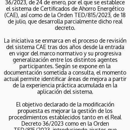
CON NUEVAS
36/2023, de 24 de enero, por el que se establece
ACTUACIONES EN EL
6
el sistema de Certificados de Ahorro Energético
ÁMBITO RESIDENCIAL
(CAE), así como de la Orden TED/815/2023, de 18
SOLICITUD DE AYUDAS
MAYO
de julio, que desarrolla parcialmente dicho real
DIRECTAS PARA TITULARES
2026
DE VEHÍCULOS NO
decreto.
BENEFICIARIOS DEL
GASÓLEO PROFESIONAL.
La iniciativa se enmarca en el proceso de revisión
11
del sistema CAE tras dos años desde la entrada
**DEVOLUCION TRAMO
en vigor del marco normativo y su progresiva
FEBRERO
AUTONÓMICO IIEE**:
generalización entre los distintos agentes
2026
NOVEDADES JUDICIALES
participantes. Según se expone en la
MUY INTERESANTES.
documentación sometida a consulta, el momento
REFUERZO PARA LOS
actual permite identificar áreas de mejora a partir
CONSUMIDORES
7
FINALES Y NUEVAS
de la experiencia práctica acumulada en la
CONSULTA PÚBLICA
OPCIONES DE
FEBRERO
aplicación del sistema.
PREVIA PARA MODIFICAR
DEVOLUCIÓN.
2026
EL SISTEMA DE
El objetivo declarado de la modificación
CERTIFICADOS DE
AHORRO ENERGÉTICO
propuesta es mejorar la gestión de los
5
procedimientos establecidos tanto en el Real
Decreto 36/2023 como en la Orden
MODIFICACIÓN DEL
FEBRERO
TED/815/2023, introduciendo ajustes que
MODELO 587 DEL