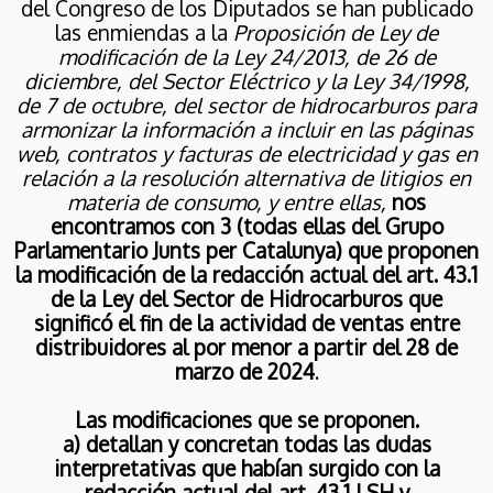
CON NUEVAS
del Congreso de los Diputados se han publicado
ACTUACIONES EN EL
6
las enmiendas a la
Proposición de Ley de
ÁMBITO RESIDENCIAL
modificación de la Ley 24/2013, de 26
de
SOLICITUD DE AYUDAS
MAYO
diciembre, del Sector Eléctrico y la Ley 34/1998,
DIRECTAS PARA TITULARES
2026
DE VEHÍCULOS NO
de 7 de octubre, del sector de hidrocarburos para
BENEFICIARIOS DEL
armonizar la información a incluir en las páginas
GASÓLEO PROFESIONAL.
web, contratos y facturas de electricidad y gas en
11
relación a la resolución alternativa de litigios en
**DEVOLUCION TRAMO
materia de consumo, y entre ellas,
nos
FEBRERO
AUTONÓMICO IIEE**:
encontramos con 3 (todas ellas del Grupo
2026
NOVEDADES JUDICIALES
Parlamentario Junts per Catalunya) que proponen
MUY INTERESANTES.
la modificación de la redacción actual del art. 43.1
REFUERZO PARA LOS
de la Ley del Sector de Hidrocarburos que
CONSUMIDORES
7
FINALES Y NUEVAS
significó el fin de la actividad de ventas entre
CONSULTA PÚBLICA
OPCIONES DE
FEBRERO
distribuidores al por menor a partir del 28 de
PREVIA PARA MODIFICAR
DEVOLUCIÓN.
2026
marzo de 2024
.
EL SISTEMA DE
CERTIFICADOS DE
AHORRO ENERGÉTICO
Las modificaciones que se proponen.
5
a) detallan y concretan todas las dudas
interpretativas que habían surgido con la
MODIFICACIÓN DEL
FEBRERO
redacción actual del art. 43.1 LSH y
MODELO 587 DEL