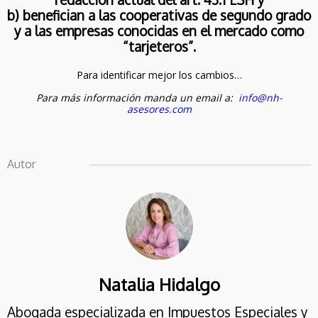
2026
IMPUESTO SOBRE LOS
b) benefician a las cooperativas de segundo grado
GASES FLUORADOS
y a las empresas conocidas en el mercado como
“tarjeteros”.
Para identificar mejor los cambios…
Para más información manda un email a:
info@nh-
asesores.com
Autor
Natalia Hidalgo
Abogada especializada en Impuestos Especiales y 