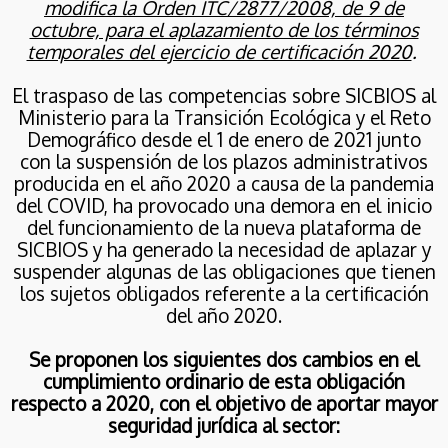
CON NUEVAS
modifica la Orden ITC/2877/2008, de 9 de
ACTUACIONES EN EL
6
octubre, para el aplazamiento de los términos
ÁMBITO RESIDENCIAL
temporales del ejercicio de certificación 2020
.
SOLICITUD DE AYUDAS
MAYO
DIRECTAS PARA TITULARES
2026
DE VEHÍCULOS NO
El traspaso de las competencias sobre SICBIOS al
BENEFICIARIOS DEL
Ministerio para la Transición Ecológica y el Reto
GASÓLEO PROFESIONAL.
Demográfico desde el 1 de enero de 2021 junto
11
con la suspensión de los plazos administrativos
**DEVOLUCION TRAMO
producida en el año 2020 a causa de la pandemia
FEBRERO
AUTONÓMICO IIEE**:
del COVID, ha provocado una demora en el inicio
2026
NOVEDADES JUDICIALES
del funcionamiento de la nueva plataforma de
MUY INTERESANTES.
SICBIOS y ha generado la necesidad de aplazar y
REFUERZO PARA LOS
suspender algunas de las obligaciones que tienen
CONSUMIDORES
7
FINALES Y NUEVAS
los sujetos obligados referente a la certificación
CONSULTA PÚBLICA
OPCIONES DE
FEBRERO
del año 2020.
PREVIA PARA MODIFICAR
DEVOLUCIÓN.
2026
EL SISTEMA DE
Se proponen los siguientes dos cambios en el
CERTIFICADOS DE
AHORRO ENERGÉTICO
cumplimiento ordinario de esta obligación
5
respecto a 2020, con el objetivo de aportar mayor
seguridad jurídica al sector:
MODIFICACIÓN DEL
FEBRERO
MODELO 587 DEL