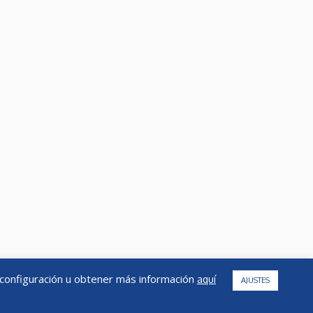
Telf: 934 574 308
Fax: 932 754 584
info@nh-asesores.com
a configuración u obtener más información
aquí
AJUSTES