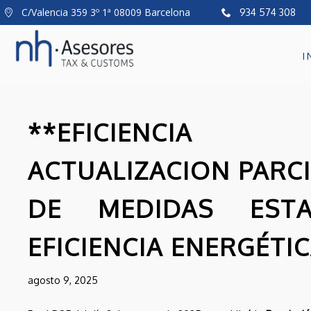
C/Valencia 359 3º 1ª 08009 Barcelona
934 574 308
I
**EFICIENCIA E
ACTUALIZACION PARC
DE MEDIDAS ESTA
EFICIENCIA ENERGÉTI
8
ACTUALIZADO EL
JUNIO
agosto 9, 2025
CATÁLOGO DE
2026
MEDIDAS