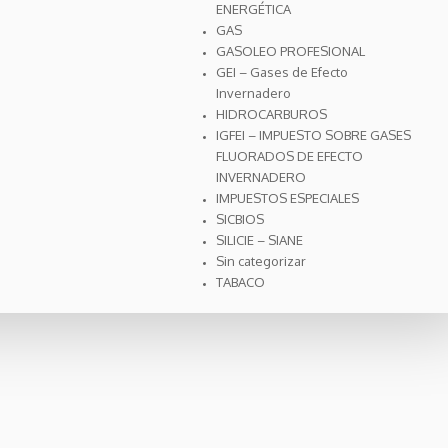
ENERGÉTICA
GAS
GASOLEO PROFESIONAL
GEI – Gases de Efecto
Invernadero
HIDROCARBUROS
IGFEI – IMPUESTO SOBRE GASES
FLUORADOS DE EFECTO
INVERNADERO
IMPUESTOS ESPECIALES
SICBIOS
SILICIE – SIANE
Sin categorizar
TABACO
CONTACTO
C/Valencia 359 3º 1ª 08009 Barcelona