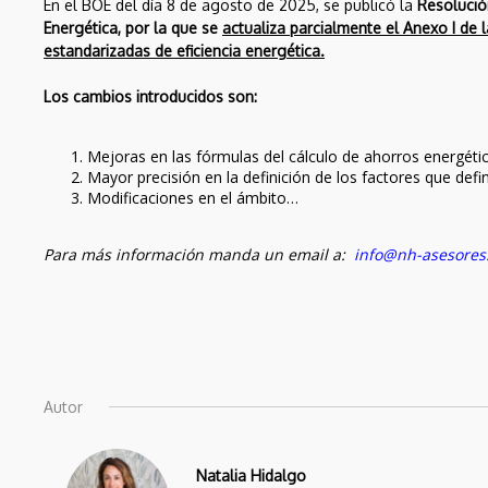
ESTANDARIZADAS
En el BOE del día 8 de agosto de 2025, se publicó la
Resolución
DE EFICIENCIA
Energética, por la que se
actualiza parcialmente el Anexo I de 
7
ENERGÉTICA CON
estandarizadas de eficiencia energética.
NUEVAS
CONSULTA
ACTUACIONES EN EL
FEBRERO
Los cambios introducidos son:
PÚBLICA PREVIA
ÁMBITO
2026
PARA MODIFICAR
RESIDENCIAL
EL SISTEMA DE
Mejoras en las fórmulas del cálculo de ahorros energéti
CERTIFICADOS DE
Mayor precisión en la definición de los factores que defi
AHORRO
Modificaciones en el ámbito…
ENERGÉTICO
Para más información manda un email a:
info@nh-asesores
Autor
Natalia Hidalgo