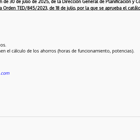
VEHÍCULOS NO
 de 30 de julio de 2025, de la Dirección General de Planificación y 
BENEFICIARIOS DEL
la Orden TED/845/2023, de 18 de julio, por la que se aprueba el catá
5
GASÓLEO
PROFESIONAL.
MODIFICACIÓN
FEBRERO
DEL MODELO 587
2026
DEL IMPUESTO
SOBRE LOS GASES
cos.
FLUORADOS
nen el cálculo de los ahorros (horas de funcionamiento, potencias).
.com