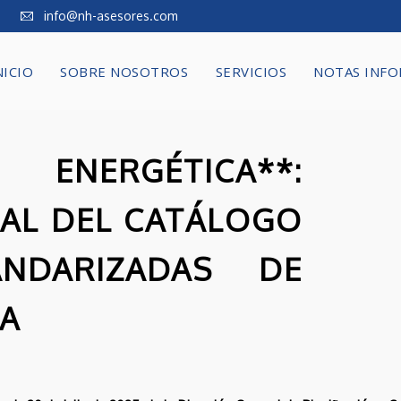
info@nh-asesores.com
NICIO
SOBRE NOSOTROS
SERVICIOS
NOTAS INFO
NERGÉTICA**:
IAL DEL CATÁLOGO
NDARIZADAS DE
CA
6
11
SOLICITUD DE
MAYO
FEBRERO
AYUDAS DIRECTAS
2026
2026
PARA TITULARES DE