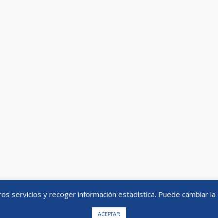
 OFICIAL DEL ESTADO
linkedin
N NACIONAL DE LOS MERCADOS Y
ENCIA
Tweets by NHidalgoAbogada
ACIÓN DE RESERVAS
ICAS DE PRODUCTOS
ERO
OFICIAL DE LA UNIÓN EUROPEA
O PARA LA DIVERSIFICACIÓN Y
E ENERGÍA
RIO DE HACIENDA
RIO DE INDUSTRIA, COMERCIO Y
RIO DE TRANSPORTE, MOVILIDAD Y
RBANA
ros servicios y recoger información estadística. Puede cambiar l
ACEPTAR