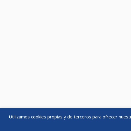
BOLETÍN
NH asesores es un despacho
especializado en el asesoramiento
COMISIÓ
integral en impuestos especiales y
LA COMPET
derecho aduanero.
CORPOR
|
Aviso legal
Política de privacidad
ESTRATÉG
PETROLÍF
DIARIO 
INSTITUT
AHORRO D
MINISTE
MINISTE
TURISMO
MINISTE
AGENDA U
Utilizamos cookies propias y de terceros para ofrecer nuest