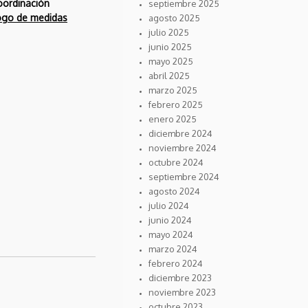
IIEE**:
Coordinación
septiembre 2025
NOVEDADES
logo de medidas
agosto 2025
JUDICIALES MUY
julio 2025
INTERESANTES.
junio 2025
REFUERZO PARA
mayo 2025
LOS
abril 2025
CONSUMIDORES
FINALES Y NUEVAS
marzo 2025
OPCIONES DE
febrero 2025
DEVOLUCIÓN.
enero 2025
diciembre 2024
noviembre 2024
octubre 2024
septiembre 2024
agosto 2024
julio 2024
junio 2024
mayo 2024
marzo 2024
febrero 2024
diciembre 2023
noviembre 2023
octubre 2023